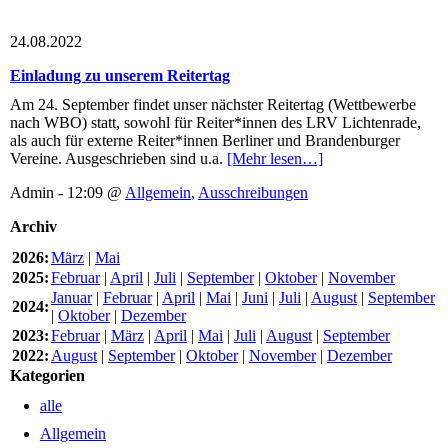
24.08.2022
Einladung zu unserem Reitertag
Am 24. September findet unser nächster Reitertag (Wettbewerbe
nach WBO) statt, sowohl für Reiter*innen des LRV Lichtenrade,
als auch für externe Reiter*innen Berliner und Brandenburger
Vereine. Ausgeschrieben sind u.a.
[Mehr lesen…]
Admin - 12:09 @
Allgemein
,
Ausschreibungen
Archiv
2026:
März
|
Mai
2025:
Februar
|
April
|
Juli
|
September
|
Oktober
|
November
Januar
|
Februar
|
April
|
Mai
|
Juni
|
Juli
|
August
|
September
2024:
|
Oktober
|
Dezember
2023:
Februar
|
März
|
April
|
Mai
|
Juli
|
August
|
September
2022:
August
|
September
|
Oktober
|
November
|
Dezember
Kategorien
alle
Allgemein