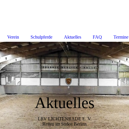
Verein
Schulpferde
Aktuelles
FAQ
Termine
Aktuelles
LRV LICHTENRADE E. V.
Reiten im Süden Berlins