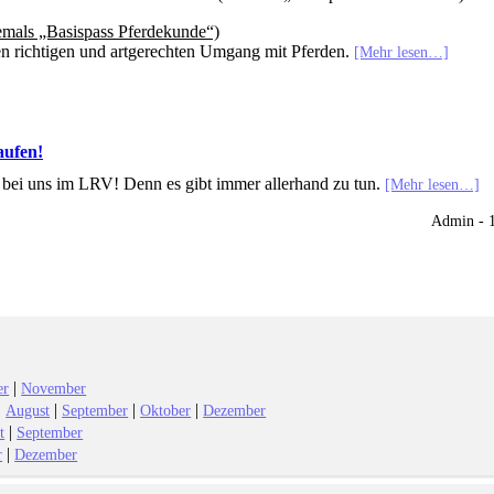
mals „Basispass Pferdekunde“)
en richtigen und artgerechten Umgang mit Pferden.
[Mehr lesen…]
aufen!
ei uns im LRV! Denn es gibt immer allerhand zu tun.
[Mehr lesen…]
Admin - 
|
er
November
|
|
|
|
August
September
Oktober
Dezember
|
t
September
|
r
Dezember