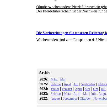
Oktoberwochenenden: Pferdeführerschein (ehe
Der Pferdeführerschein ist der Nachweis für d
Die Vorbereitungen für unseren Reitertag l
Wochenenden sind zum Entspannen da? Nicht b
Archiv
2026:
|
März
Mai
2025:
|
|
|
|
Februar
April
Juli
September
Oktob
2024:
|
|
|
|
|
Januar
Februar
April
Mai
Juni
Juli
2023:
|
|
|
|
|
Februar
März
April
Mai
Juli
Augus
2022:
|
|
|
August
September
Oktober
Novembe