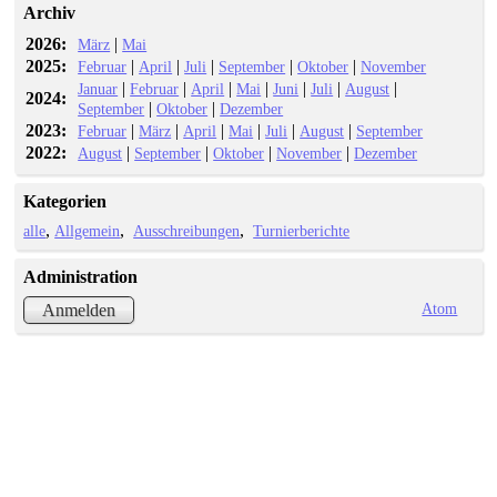
Archiv
2026:
|
März
Mai
2025:
|
|
|
|
|
Februar
April
Juli
September
Oktober
November
|
|
|
|
|
|
|
Januar
Februar
April
Mai
Juni
Juli
August
2024:
|
|
September
Oktober
Dezember
2023:
|
|
|
|
|
|
Februar
März
April
Mai
Juli
August
September
2022:
|
|
|
|
August
September
Oktober
November
Dezember
Kategorien
alle
Allgemein
Ausschreibungen
Turnierberichte
Administration
Atom
Anmelden