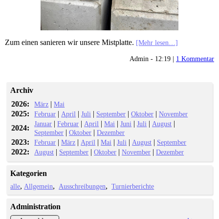
Zum einen sanieren wir unsere Mistplatte.
[Mehr lesen…]
Admin - 12:19 |
1 Kommentar
Archiv
2026:
|
März
Mai
2025:
|
|
|
|
|
Februar
April
Juli
September
Oktober
November
|
|
|
|
|
|
|
Januar
Februar
April
Mai
Juni
Juli
August
2024:
|
|
September
Oktober
Dezember
2023:
|
|
|
|
|
|
Februar
März
April
Mai
Juli
August
September
2022:
|
|
|
|
August
September
Oktober
November
Dezember
Kategorien
alle
Allgemein
Ausschreibungen
Turnierberichte
Administration